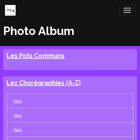
Photo Album
Les Pots Communs
Lez Chorégraphies (A-Z)
fake
fake
fake