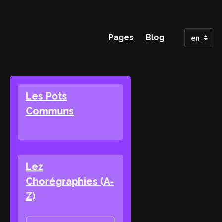
Pages
Blog
Les Pots
Communs
Lez
Chorégraphies (A-
Z)