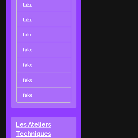
fake
fake
fake
fake
fake
fake
fake
Les Ateliers
Techniques