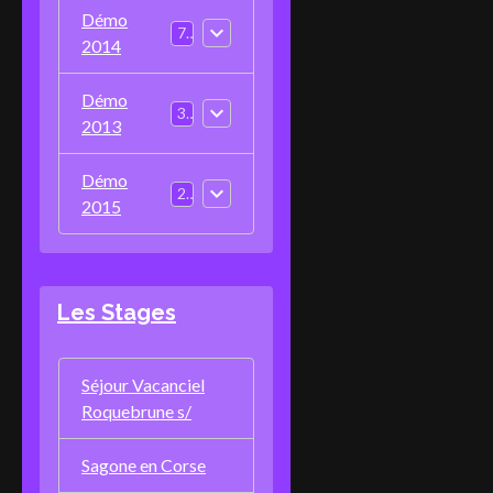
Démo
7
2014
Démo
3
2013
Démo
2
2015
Les Stages
Séjour Vacanciel
Roquebrune s/
Sagone en Corse