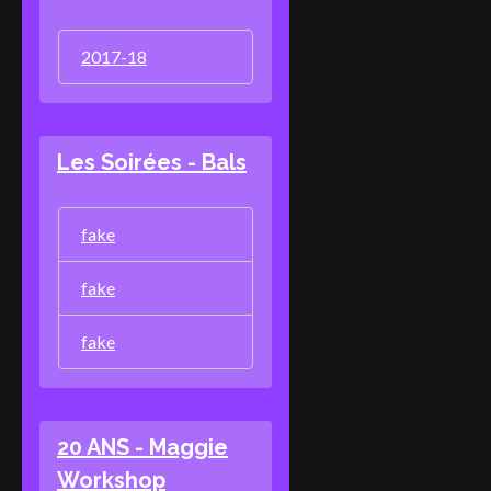
2017-18
Les Soirées - Bals
fake
fake
fake
20 ANS - Maggie
Workshop