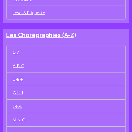
Level & Etiquette
Les Chorégraphies (A-Z)
1-9
A-B-C
D-E-F
G-H-I
J-K-L
M-N-O