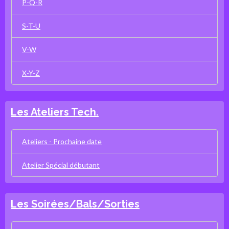
P-Q-R
S-T-U
V-W
X-Y-Z
Les Ateliers Tech.
Ateliers - Prochaine date
Atelier Spécial débutant
Les Soirées/Bals/Sorties