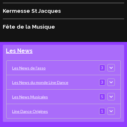
Kermesse St Jacques
Fête de la Musique
Les News
3
Les News de l'asso
3
Les News du monde Line Dance
5
Les News Musicales
1
Line Dance Origines