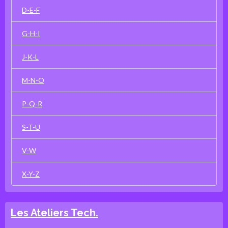
D-E-F
G-H-I
J-K-L
M-N-O
P-Q-R
S-T-U
V-W
X-Y-Z
Les Ateliers Tech.