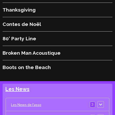
Thanksgiving
Contes de Noël
80' Party Line
Broken Man Acoustique
Boots on the Beach
Les News
3
Les News de l'asso