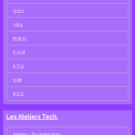
G-H-I
J-K-L
M-N-O
P-Q-R
S-T-U
V-W
X-Y-Z
Les Ateliers Tech.
Ateliers - Prochaine date