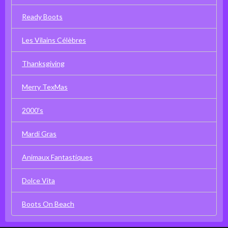
Ready Boots
Les Vilains Célèbres
Thanksgiving
Merry TexMas
2000's
Mardi Gras
Animaux Fantastiques
Dolce Vita
Boots On Beach