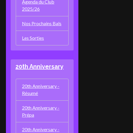
Agenda du Club
2025/26
Nos Prochains Bals
Les Sorties
20th Anniversary
20th Anniversary -
Résumé
20th Anniversary -
Prépa
20th Anniversary -