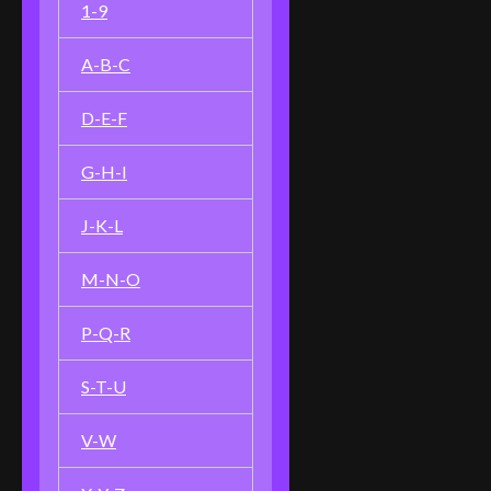
1-9
A-B-C
D-E-F
G-H-I
J-K-L
M-N-O
P-Q-R
S-T-U
V-W