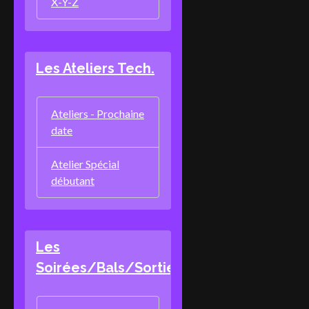
X-Y-Z
Les Ateliers Tech.
Ateliers - Prochaine
date
Atelier Spécial
débutant
Les
Soirées/Bals/Sorties