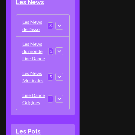
Les News
Les News
3
de l'asso
Les News
du monde
3
Line Dance
Les News
5
Musicales
Line Dance
1
Origines
Les Pots