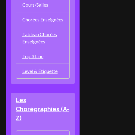
Cours/Salles
Chorées Enseignées
Tableau Chorées
Enseignées
Top 3 Line
Level & Etiquette
Les
Chorégraphies (A-
Z)