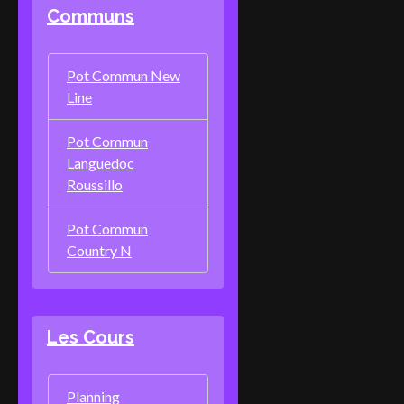
Communs
Pot Commun New
Line
Pot Commun
Languedoc
Roussillo
Pot Commun
Country N
Les Cours
Planning