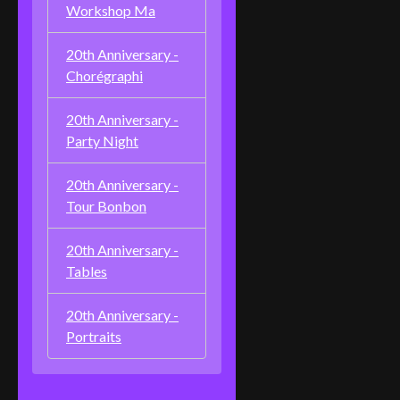
Workshop Ma
20th Anniversary -
Chorégraphi
20th Anniversary -
Party Night
20th Anniversary -
Tour Bonbon
20th Anniversary -
Tables
20th Anniversary -
Portraits