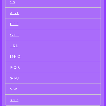
1-9
A-B-C
D-E-F
G-H-I
J-K-L
M-N-O
P-Q-R
S-T-U
V-W
X-Y-Z