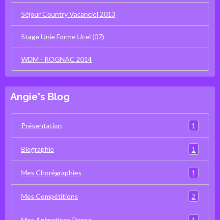
Séjour Country Vacanciel 2013
Stage Unie Forme Ucel (07)
WDM - ROGNAC 2014
Angie's Blog
1
Présentation
1
Biographie
1
Mes Chorégraphies
2
Mes Compétitions
1
Mes Animations Danse