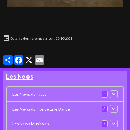
Date de dernière mise à jour : 20/10/2024
Partager
Facebook
X
Email
Les News
3
Les News de l'asso
3
Les News du monde Line Dance
5
Les News Musicales