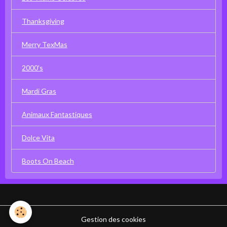
Thanksgiving
Merry TexMas
2000's
Mardi Gras
Animaux Fantastiques
Dolce Vita
Boots On Beach
Gestion des cookies