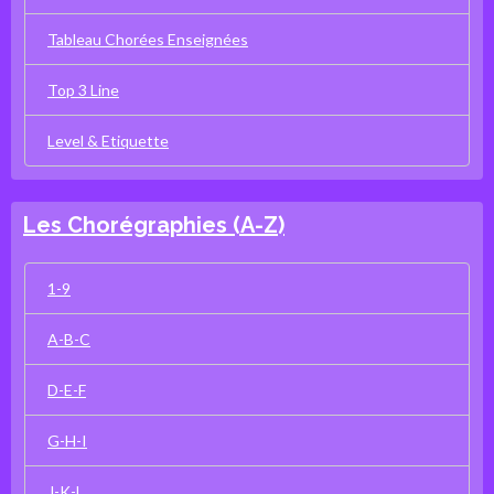
Tableau Chorées Enseignées
Top 3 Line
Level & Etiquette
Les Chorégraphies (A-Z)
1-9
A-B-C
D-E-F
G-H-I
J-K-L