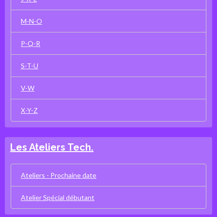
M-N-O
P-Q-R
S-T-U
V-W
X-Y-Z
Les Ateliers Tech.
Ateliers - Prochaine date
Atelier Spécial débutant