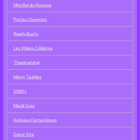
Mini Bal du Kiosque
Portes Ouvertes
Ready Boots
Les Vilains Célèbres
Thanksgiving
Merry TexMas
2000's
Mardi Gras
Animaux Fantastiques
Dolce Vita