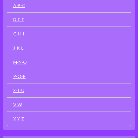
A-B-C
D-E-F
G-H-I
J-K-L
M-N-O
P-Q-R
S-T-U
V-W
X-Y-Z