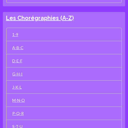
Les Chorégraphies (A-Z)
1-9
A-B-C
D-E-F
G-H-I
J-K-L
M-N-O
P-Q-R
S-T-U