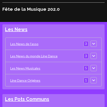
Fête de la Musique 202.0
Les News
3
Les News de l'asso
3
Les News du monde Line Dance
5
Les News Musicales
1
Line Dance Origines
Les Pots Communs