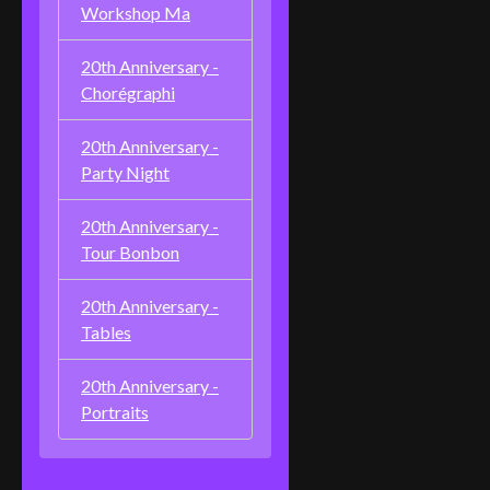
Workshop Ma
20th Anniversary -
Chorégraphi
20th Anniversary -
Party Night
20th Anniversary -
Tour Bonbon
20th Anniversary -
Tables
20th Anniversary -
Portraits