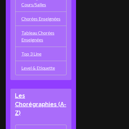
Cours/Salles
Chorées Enseignées
Tableau Chorées
Enseignées
Top 3 Line
Level & Etiquette
Les
Chorégraphies (A-
Z)