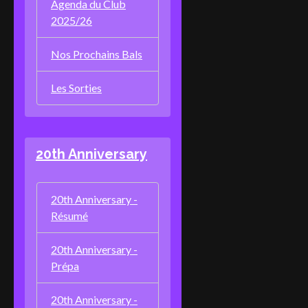
Agenda du Club
2025/26
Nos Prochains Bals
Les Sorties
20th Anniversary
20th Anniversary -
Résumé
20th Anniversary -
Prépa
20th Anniversary -