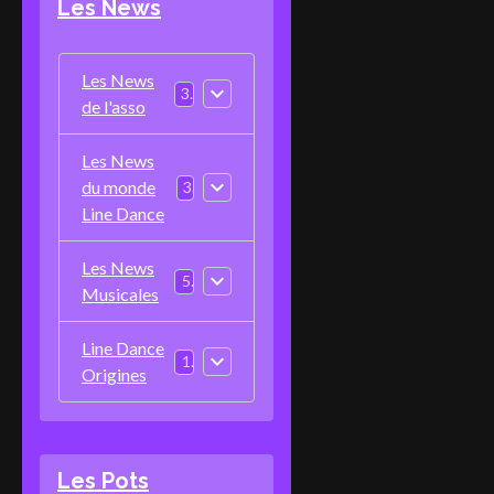
Les News
Les News
3
de l'asso
Les News
du monde
3
Line Dance
Les News
5
Musicales
Line Dance
1
Origines
Les Pots