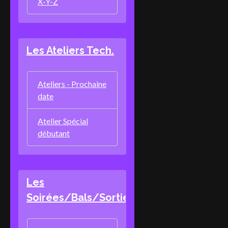
X-Y-Z
Les Ateliers Tech.
Ateliers - Prochaine
date
Atelier Spécial
débutant
Les
Soirées/Bals/Sorties