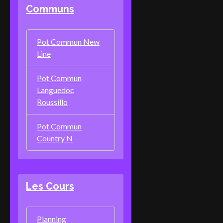
Communs
Pot Commun New
Line
Pot Commun
Languedoc
Roussillo
Pot Commun
Country N
Les Cours
Planning