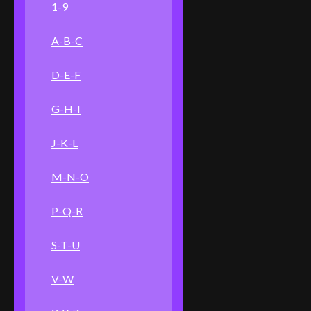
1-9
A-B-C
D-E-F
G-H-I
J-K-L
M-N-O
P-Q-R
S-T-U
V-W