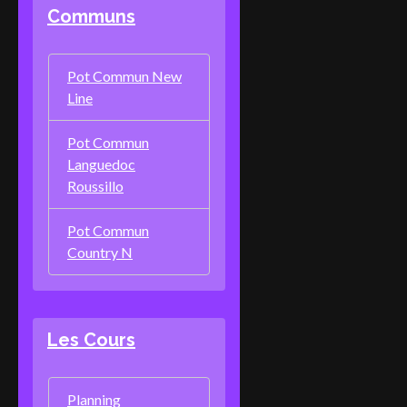
Communs
Pot Commun New
Line
Pot Commun
Languedoc
Roussillo
Pot Commun
Country N
Les Cours
Planning