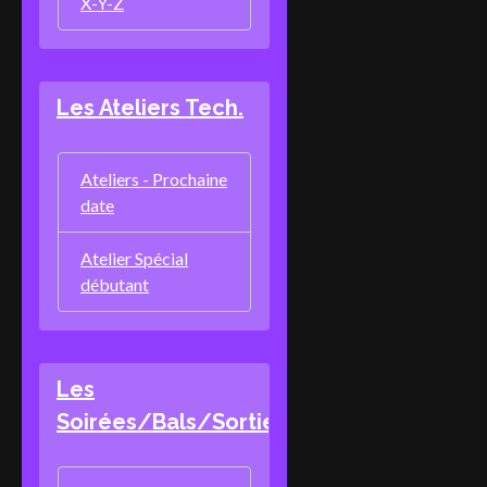
X-Y-Z
Les Ateliers Tech.
Ateliers - Prochaine
date
Atelier Spécial
débutant
Les
Soirées/Bals/Sorties