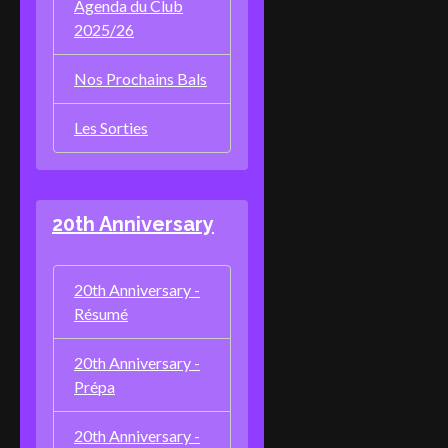
Agenda du Club
2025/26
Nos Prochains Bals
Les Sorties
20th Anniversary
20th Anniversary -
Résumé
20th Anniversary -
Prépa
20th Anniversary -