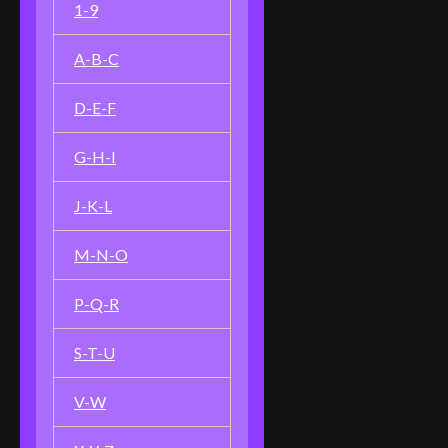
1-9
A-B-C
D-E-F
G-H-I
J-K-L
M-N-O
P-Q-R
S-T-U
V-W