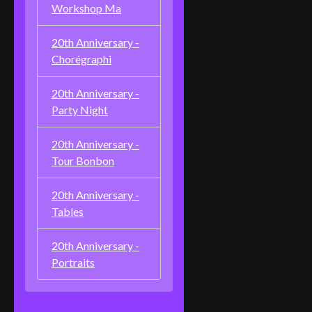
Workshop Ma
20th Anniversary -
Chorégraphi
20th Anniversary -
Party Night
20th Anniversary -
Tour Bonbon
20th Anniversary -
Tables
20th Anniversary -
Portraits