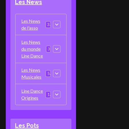
Les News
Les News
3
de l'asso
Les News
du monde
3
Line Dance
Les News
5
Musicales
Line Dance
1
Origines
Les Pots