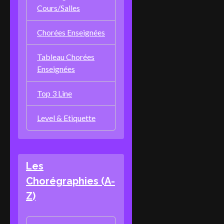
Cours/Salles
Chorées Enseignées
Tableau Chorées
Enseignées
Top 3 Line
Level & Etiquette
Les
Chorégraphies (A-
Z)