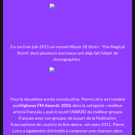
because-it-s-country-1.pdf
dylan-s-travel.pdf
Il a sorti en juin 2011 un nouvel Album 18 titres : "the Magical
Store", dont plusieurs morceaux ont déjà fait l’objet de
chorégraphies.
please-my-lord.pdf
Pour la deuxième année consécutive, Pierre Lorry est nominé
aux
Highway FM Awards 2010
, dans la catégorie « meilleur
artiste Français », puis il reçoit l’AWARD du meilleur groupe
Français avec son groupe, de la part de la Fédération
Francophone de country et line dance , em mars 2011. Pierre
Lorry a également été invité à composer une chanson dans