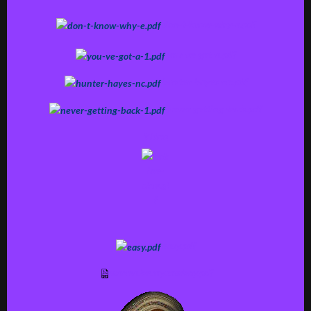
don-t-know-why-e.pdf
you-ve-got-a.pdf
hunter-hayes-nc.pdf
never-getting-back.pdf
Video
easy.pdf
wanna.be.my.cowboy.pdf