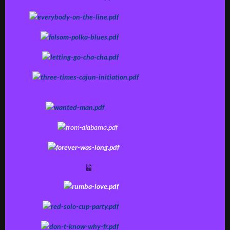
everybody-on-the-line.pdf
folsom-polka-blues.pdf
letting-go-cha-cha.pdf
three-times-cajun-
initiation.pdf
wanted-man (Partner).pdf
from-alabama.pdf
forever-was-long.pdf
hook-shimmy.pdf
rumba-love.pdf
red-solo-cup-party.pdf
don-t-know-why-fr.pdf