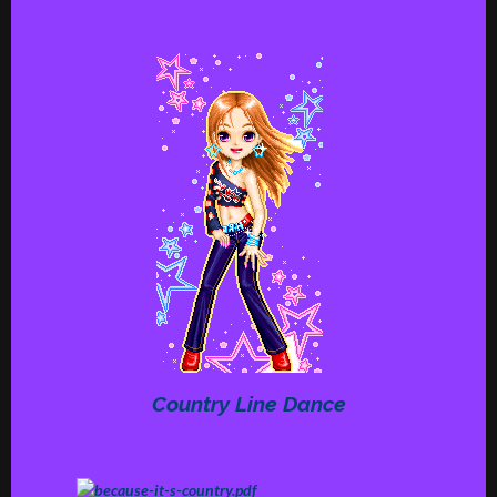
Country Line Dance
because-it-s-country.pdf