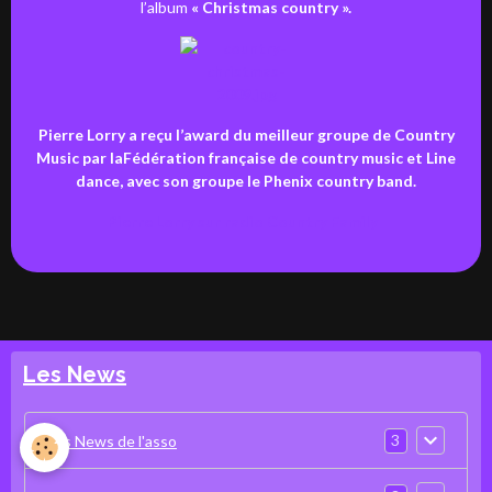
l’album
« Christmas country ».
Pierre Lorry
a reçu l’award du meilleur groupe de Country
Music par la
Fédération française de country music et Line
dance
, avec son groupe le
Phenix country band.
Pierre Lorry sur radio Country Family
Les News
3
Les News de l'asso