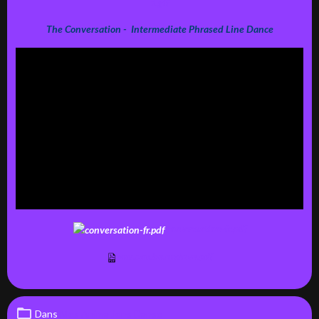
The Conversation - Intermediate Phrased Line Dance
conversation-fr.pdf
you.can.be.my.love.pdf
Dans
Mes Animations Danse